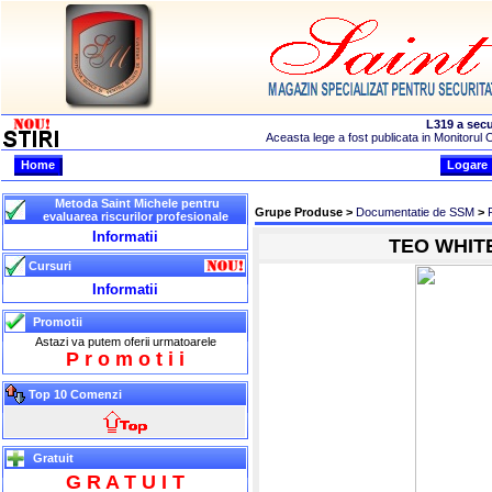
Home
Logare
Metoda Saint Michele pentru
Grupe Produse >
Documentatie de SSM
>
evaluarea riscurilor profesionale
Informatii
TEO WHITE 
Cursuri
Informatii
Promotii
Astazi va putem oferii urmatoarele
P r o m o t i i
Top 10 Comenzi
Gratuit
G R A T U I T