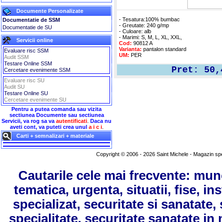
Documente Personalizate
 - Tesatura:100% bumbac
Documentatie de SSM
 - Greutate: 240 g/mp
Documentatie de SU
 - Culoare: alb
 - Marimi: S, M, L, XL, XXL,
Servicii online
Cod:
 90812 A
Varianta:
 pantalon standard
Evaluare risc SSM
UM:
 PER
Audit SSM
Testare Online SSM
Pret: 5
Cercetare evenimente SSM
Evaluare risc SU
Audit SU
Testare Online SU
Cercetare evenimente SU
Pentru a putea comanda sau vizita
sectiunea Documente sau sectiunea
Servicii, va rog sa va
autentificati
.
Daca nu
aveti cont, va puteti crea unul
a i c i
.
Carti + semnalizari + materiale
Copyright © 2006 - 2026 Saint Michele - Magazin speci
Cautarile cele mai frecvente: mun
tematica, urgenta, situatii, fise, in
specializat, securitate si sanatate
specialitate, securitate sanatate in