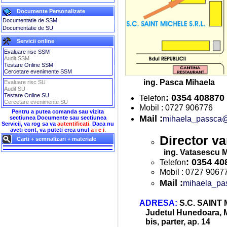
Documente Personalizate
Documentatie de SSM
Documentatie de SU
Servicii online
Evaluare risc SSM
Audit SSM
Testare Online SSM
Cercetare evenimente SSM
ing. Pasca Mihaela
Evaluare risc SU
Audit SU
Testare Online SU
: 0354 408870
Telefon
Cercetare evenimente SU
Mobil : 0727 906776
Pentru a putea comanda sau vizita
Mail :
mihaela_passca
sectiunea Documente sau sectiunea
Servicii, va rog sa va
autentificati
.
Daca nu
aveti cont, va puteti crea unul
a i c i
.
Director va
Carti + semnalizari + materiale
ing. Vatasescu 
: 0354 4
Telefon
Mobil : 0727 9067
Mail :
mihaela_p
ADRESA:
S.C. SAINT 
Judetul Hunedoara, M
bis, parter, ap. 14