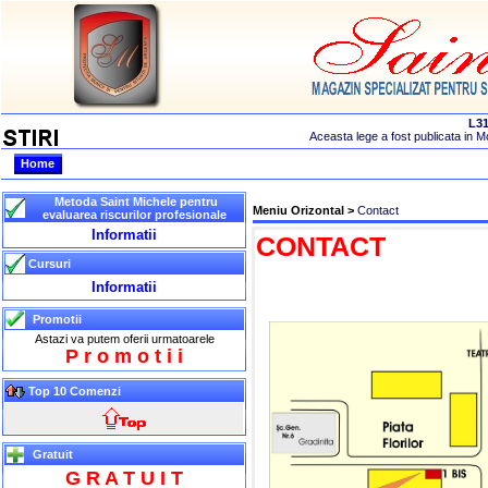
Home
Metoda Saint Michele pentru
Meniu Orizontal >
Contact
evaluarea riscurilor profesionale
Informatii
CONTACT
Cursuri
Informatii
Promotii
Astazi va putem oferii urmatoarele
P r o m o t i i
Top 10 Comenzi
Gratuit
G R A T U I T