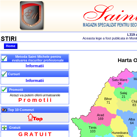
Home
Metoda Saint Michele pentru
Harta
evaluarea riscurilor profesionale
Informatii
Cursuri
M
Satu Mare
Informatii
34
Promotii
Salaj
Astazi va putem oferii urmatoarele
21
P r o m o t i i
Bihor
Cluj
71
83
Top 10 Comenzi
Arad
169
Alba
64
Gratuit
Timis
103
Hunedoara
G R A T U I T
1090