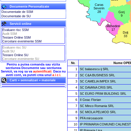
Caras
Documente Personalizate
Severin
Documentatie de SSM
28
Gorj
9
Documentatie de SU
Servicii online
Mehedinti
17
Evaluare risc SSM
Dolj
Audit SSM
33
Testare Online SSM
Cercetare evenimente SSM
Evaluare risc SU
Audit SU
Testare Online SU
Cercetare evenimente SU
Nr.
Nume OPE
Pentru a putea comanda sau vizita
sectiunea Documente sau sectiunea
1
SC balasescu ij SRL
Servicii, va rog sa va
autentificati
.
Daca nu
aveti cont, va puteti crea unul
a i c i
.
2
SC C&A BUSINESS SRL
Carti + semnalizari + materiale
3
SC CAMELIA IMPEX SRL
4
SC DAVANA CRIS SRL
5
SC EURO PRIM BUILDING SRL
6
II Geac Florian
7
SC Minco Romania SRL
8
SC MIOLA PELMOD SRL
9
PFA mirceasorin
10
IP PRIMARIA COMUNEI CALINESTI 
11
IP Primaria Lisa